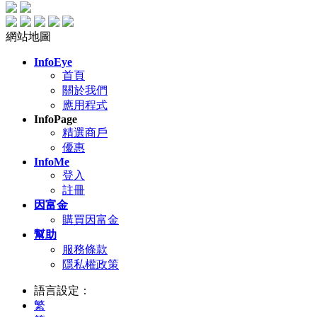
網站地圖
InfoEye
首頁
關於我們
應用程式
InfoPage
精選商戶
優惠
InfoMe
登入
註冊
因富金
購買因富金
幫助
服務條款
隱私權政策
語言設定：
繁