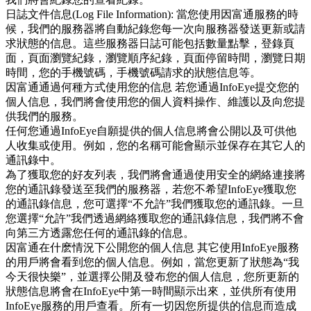
日誌文件信息(Log File Information): 當您使用因富通服務的時
候，我們的服務器將自動紀錄您每一次向服務器發送更新或請
求狀態的信息。這些服務器日誌可能包括數量點擊，登錄頁
面，頁面瀏覽紀錄，瀏覽順序紀錄，頁面停留時間，瀏覽日期
時間，您的手機號碼，手機號碼請求的狀態信息等。
因富通通過何種方式使用您的信息
若您通過InfoEye提交您的
個人信息，我們將會使用您的個人資料操作、維護以及向您提
供我們的服務。
任何您通過InfoEye自願提供的個人信息將會公開以及可供他
人收集或使用。例如，您的名稱可能會顯示並保存在其它人的
通訊錄中。
為了獲取您的好友列表，我們將會通過使用安全的網絡連接將
您的通訊錄發送至我們的服務器，若您不希望InfoEye獲取您
的通訊錄信息，您可選擇“不允許”我們獲取您的通訊錄。一旦
您選擇“允許”我們透過網絡獲取您的通訊錄信息，我們將不會
向第三方透露您任何的通訊錄的信息。
因富通在什麽情況下公開您的個人信息
其它使用InfoEye服務
的用戶將會看到您的個人信息。例如，當您更新了狀態為“我
今天很快樂”，並選擇公開及發布您的個人信息，您所更新的
狀態信息將會在InfoEye中第一時間顯示出來，並供所有使用
InfoEye服務的用戶查看。所有一切因您所提供的信息而造成