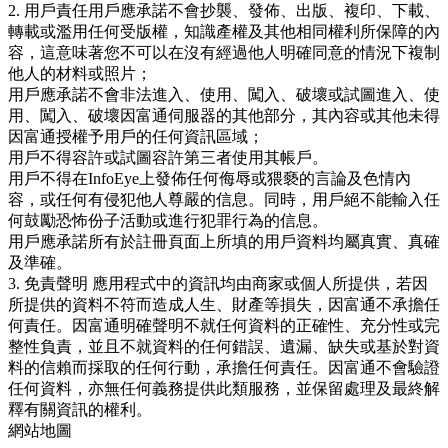
2. 用戶責任
用戶應承諾不會抄襲、發佈、出版、複印、下載、
轉載或濫用任何受版權，知識產權及其他相同權利所保障的內
容，這意味著您不可以在沒有經過他人明確同意的情況下複制
他人的材料或照片；
用戶應承諾不會非法進入、使用、闖入、破壞或試圖進入、使
用、闖入、破壞因富通伺服器的其他部分，其內容或其他未得
因富通授權予用戶的任何資訊區域；
用戶不得容許或試圖容許第三者使用其帳戶。
用戶不得在InfoEye上發佈任何侮辱或猥褻的言論及色情內
容，或任何有侵犯他人尊嚴的信息。同時，用戶絕不能輸入任
何鼓勵恐怖份子活動或進行犯罪行為的信息。
用戶應承諾所有於註冊頁面上所填的用戶資料均屬真實、真確
及準確。
3. 免責聲明
應用程式中的資訊均由商家或個人所提供，若因
所提供的資料不符而造成人生、財產等損失，因富通不承擔任
何責任。因富通明確聲明不就任何資料的正確性、充分性或完
整性負責，並且不就資料的任何錯誤、遺漏、缺失或基於對資
料的信賴而採取的任何行動，承擔任何責任。因富通不會驗證
任何資料，亦無任何義務提供此類服務，並保留處理及最終解
釋有關資訊的權利。
網站地圖