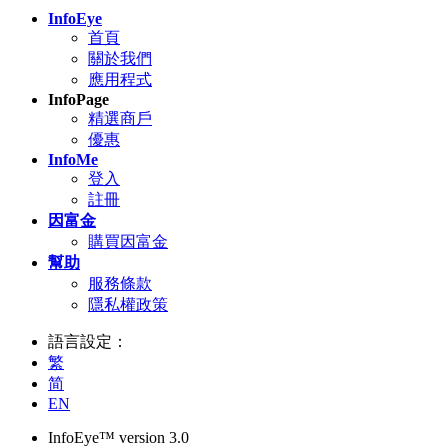
InfoEye
首頁
關於我們
應用程式
InfoPage
精選商戶
優惠
InfoMe
登入
註冊
因富金
購買因富金
幫助
服務條款
隱私權政策
語言設定：
繁
简
EN
InfoEye™ version 3.0