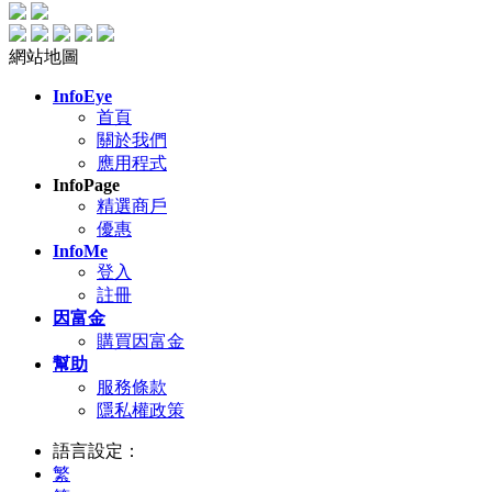
網站地圖
InfoEye
首頁
關於我們
應用程式
InfoPage
精選商戶
優惠
InfoMe
登入
註冊
因富金
購買因富金
幫助
服務條款
隱私權政策
語言設定：
繁