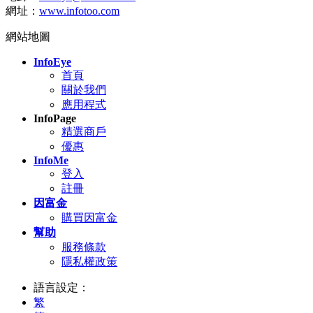
網址：
www.infotoo.com
網站地圖
InfoEye
首頁
關於我們
應用程式
InfoPage
精選商戶
優惠
InfoMe
登入
註冊
因富金
購買因富金
幫助
服務條款
隱私權政策
語言設定：
繁