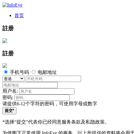
首页
註册
註册
手机号码
电邮地址
用户名:
密码:
请提供6-12个字符的密码，可使用字母或数字
提交*
*选择“提交”代表你已经同意服务条款及私隐政策。
为使阁下正常使用 InfoEye 的服务，以上所提供的资料将会用于