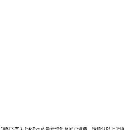
通知阁下有关 InfoEye 的最新资讯及帐户资料。请确认以上所填