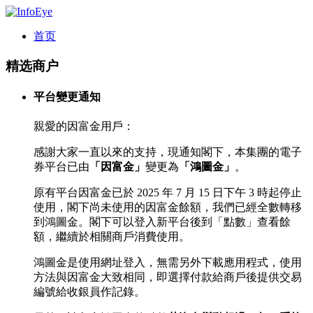
首页
精选商户
平台變更通知
親愛的因富金用戶：
感謝大家一直以來的支持，現通知閣下，本集團的電子
券平台已由
「因富金」
變更為
「鴻圖金」
。
原有平台因富金已於 2025 年 7 月 15 日下午 3 時起停止
使用，閣下尚未使用的因富金餘額，我們已經全數轉移
到鴻圖金。閣下可以登入新平台後到「點數」查看餘
額，繼續於相關商戶消費使用。
鴻圖金是使用網址登入，無需另外下載應用程式，使用
方法與因富金大致相同，即選擇付款給商戶後提供交易
編號給收銀員作記錄。