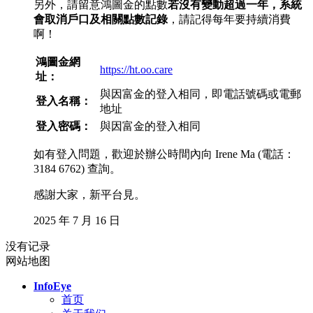
另外，請留意鴻圖金的點數
若沒有變動超過一年，系統
會取消戶口及相關點數記錄
，請記得每年要持續消費
啊！
鴻圖金網
https://ht.oo.care
址：
與因富金的登入相同，即電話號碼或電郵
登入名稱：
地址
登入密碼：
與因富金的登入相同
如有登入問題，歡迎於辦公時間內向 Irene Ma (電話：
3184 6762) 查詢。
感謝大家，新平台見。
2025 年 7 月 16 日
没有记录
网站地图
InfoEye
首页