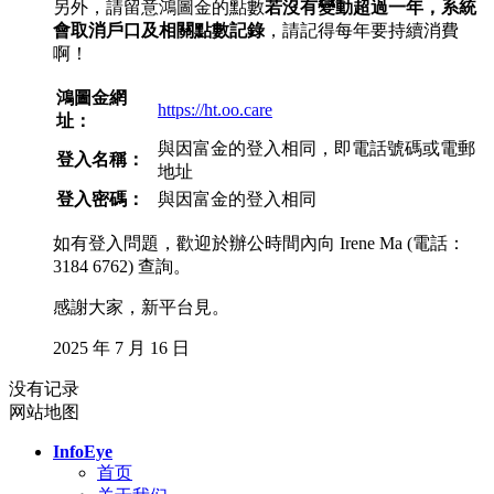
另外，請留意鴻圖金的點數
若沒有變動超過一年，系統
會取消戶口及相關點數記錄
，請記得每年要持續消費
啊！
鴻圖金網
https://ht.oo.care
址：
與因富金的登入相同，即電話號碼或電郵
登入名稱：
地址
登入密碼：
與因富金的登入相同
如有登入問題，歡迎於辦公時間內向 Irene Ma (電話：
3184 6762) 查詢。
感謝大家，新平台見。
2025 年 7 月 16 日
没有记录
网站地图
InfoEye
首页