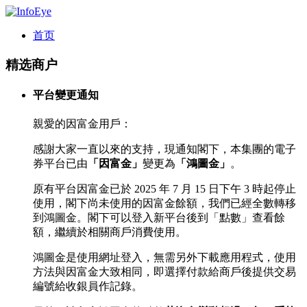
首页
精选商户
平台變更通知
親愛的因富金用戶：
感謝大家一直以來的支持，現通知閣下，本集團的電子
券平台已由
「因富金」
變更為
「鴻圖金」
。
原有平台因富金已於 2025 年 7 月 15 日下午 3 時起停止
使用，閣下尚未使用的因富金餘額，我們已經全數轉移
到鴻圖金。閣下可以登入新平台後到「點數」查看餘
額，繼續於相關商戶消費使用。
鴻圖金是使用網址登入，無需另外下載應用程式，使用
方法與因富金大致相同，即選擇付款給商戶後提供交易
編號給收銀員作記錄。